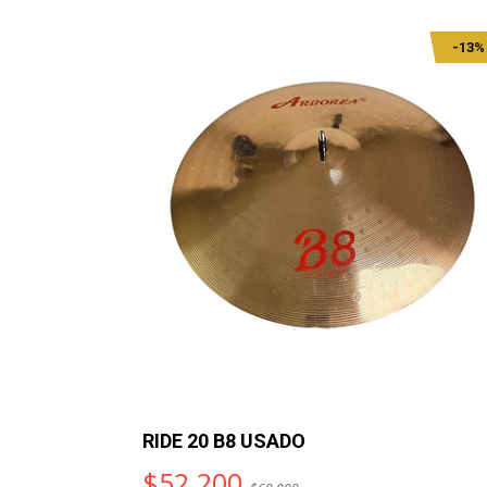
-13%
-13%
RIDE 20 B8 USADO
$52.200