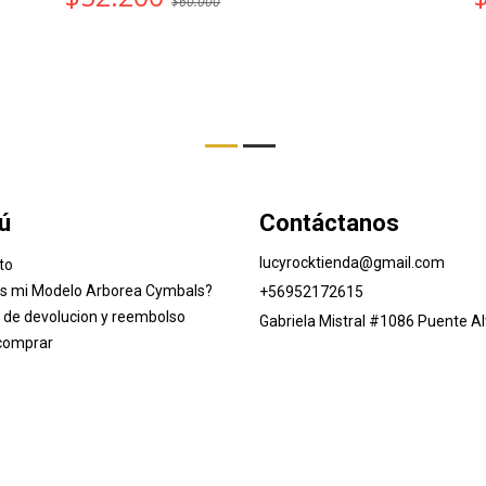
$60.000
ú
Contáctanos
lucyrocktienda@gmail.com
to
es mi Modelo Arborea Cymbals?
+56952172615
a de devolucion y reembolso
Gabriela Mistral #1086 Puente Al
comprar