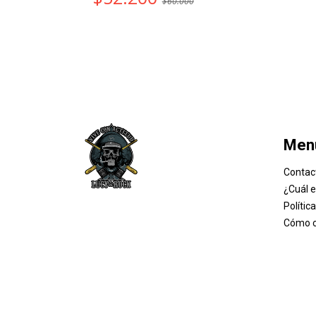
$60.000
Men
Contac
¿Cuál 
Polític
Cómo 