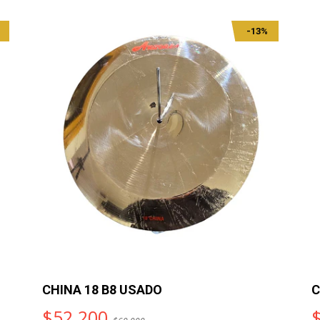
-13%
CHINA 18 B8 USADO
C
$52.200