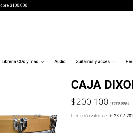
sobre $100.000
Librería CDs y más
Audio
Guitarras y acces
Per
CAJA DIXO
$200.100
( $230.000 )
Promoción válida desde
23-07-20