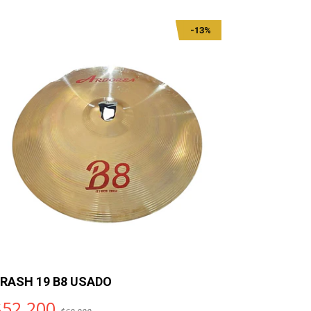
-13%
RASH 19 B8 USADO
CRASH 18
$52.200
$55.00