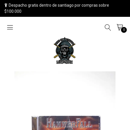
Despacho gratis dentro de santiago por compras sobre
$100.000
0