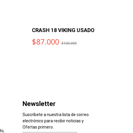
RASH 18 VIKING USADO
CHINA 18
$87.000
$52.20
$100.000
Newsletter
Suscríbete a nuestra lista de correo
electrónico para recibir noticias y
Ofertas primero.
to,