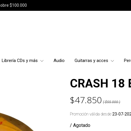
sobre $100.000
Librería CDs y más
Audio
Guitarras y acces
Per
CRASH 18 
$47.850
( $55.000 )
Promoción válida desde
23-07-20
/ Agotado