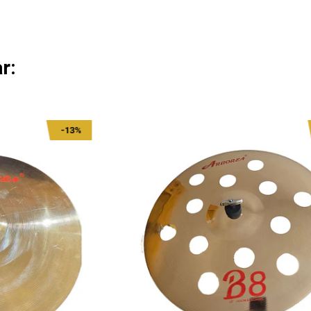
r:
-13%