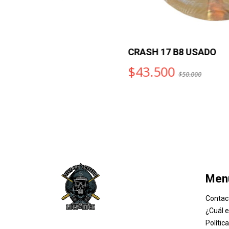
CRASH 17 B8 USADO
$43.500
$50.000
Men
Contac
¿Cuál 
Polític