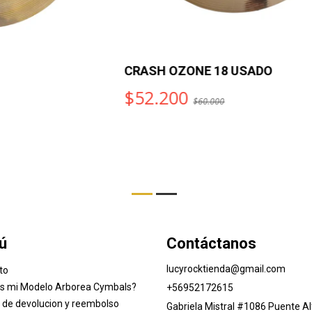
CRASH OZONE 18 USADO
C
$52.200
$60.000
ú
Contáctanos
lucyrocktienda@gmail.com
to
es mi Modelo Arborea Cymbals?
+56952172615
a de devolucion y reembolso
Gabriela Mistral #1086 Puente Al