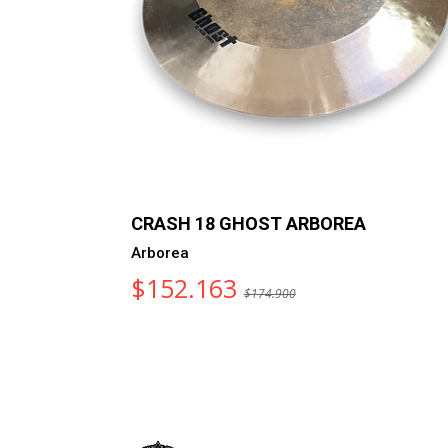
REA
CRASH 18 GHOST ARBOREA
Arborea
$152.163
$174.900