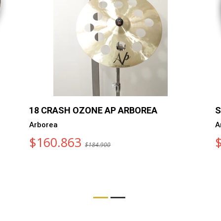
18 CRASH OZONE AP ARBOREA
S
Arborea
A
$160.863
$184.900