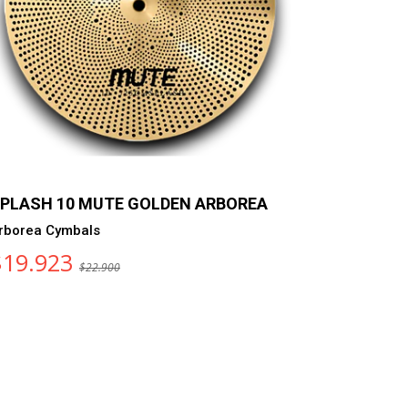
PLASH 10 MUTE GOLDEN ARBOREA
SET HI H
HERO
rborea Cymbals
Arborea
$19.923
$22.900
$30.36