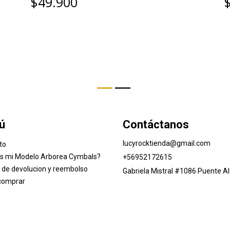
$49.900
ú
Contáctanos
lucyrocktienda@gmail.com
to
es mi Modelo Arborea Cymbals?
+56952172615
a de devolucion y reembolso
Gabriela Mistral #1086 Puente Al
comprar