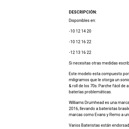
DESCRIPCIÓN:
Disponibles en:
-10 12 14 20
-10 12 16 22
-12 13 16 22
Si necesitas otras medidas escri
Este modelo esta compuesto por 
miligramos que le otorga un soni
& roll de los 70s. Parche fácil de 
baterías problemáticas.
Williams Drumhead es una marca b
2016, llevando a bateristas brasi
marcas como Evans y Remo a un p
Varios Bateristas están endorsa