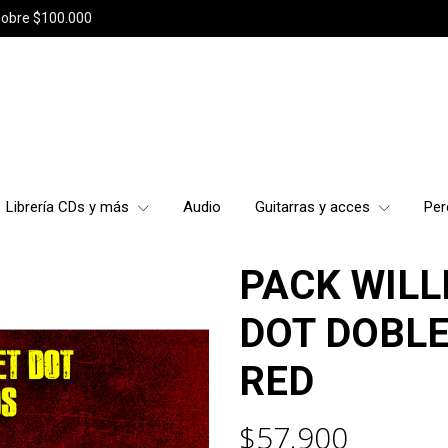
sobre $100.000
Librería CDs y más
Audio
Guitarras y acces
Per
PACK WILL
DOT DOBLE
RED
$57.900