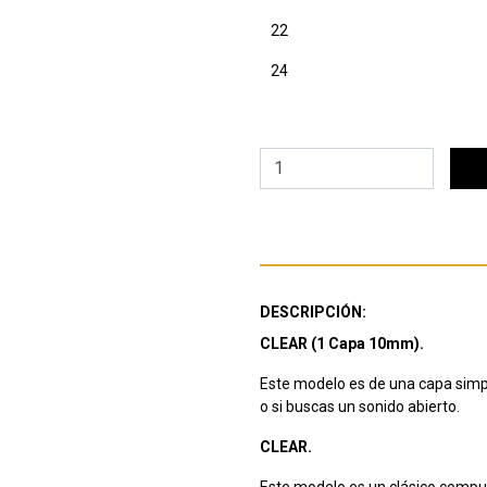
22
24
DESCRIPCIÓN:
CLEAR (1 Capa 10mm).
Este modelo es de una capa si
o si buscas un sonido abierto.
CLEAR.
Este modelo es un clásico compu