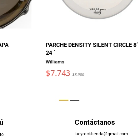
PARCHE DENSITY SILENT CIRCLE 8´ -
P
24 ´
C
Williams
W
$7.743
$8.900
ú
Contáctanos
lucyrocktienda@gmail.com
to