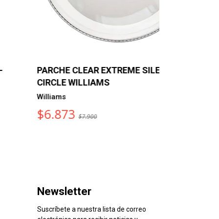
ARCHE CLEAR EXTREME SILENT
PARCHE S
IRCLE WILLIAMS
WILLIAM
illiams
$17.31
$6.873
$7.900
Newsletter
Suscríbete a nuestra lista de correo