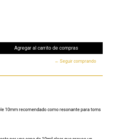
← Seguir comprando
mple 10mm recomendado como resonante para toms
esto por una capa de 10mil clear que provee un