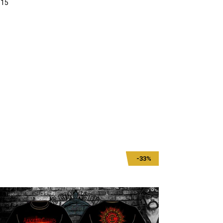
615
-33%