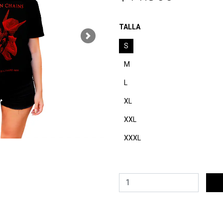
TALLA
Next
S
M
L
XL
XXL
XXXL