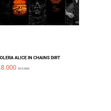
OLERA ALICE IN CHAINS DIRT
POLERA 7
$8.000
$11.90
$11.900