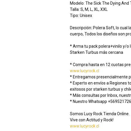
Modelo: The Sick The Dying And
Talla: S, M, L, XL, XXL
Tipo: Unisex
Descripción: Polera Soft, lo cual 
cuerpo, Todos los diseños son pr
* Arma tu pack polera+vinilo y/o 
Starken Turbus más cercana
* Compra hasta en 12 cuotas prec
www.lucyrock.cl
* Entregamos presencialmente pr
* Experto en envíos a Regiones 
exitosos por starken turbus y chi
* Más consultas por Inbox, nuestr
* Nuestro Whatsapp +56952172
Somos Lucy Rock Tienda Online.
Vive con Actitud y Rock!
www.lucyrock.cl