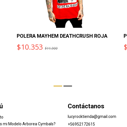
POLERA MAYHEM DEATHCRUSH ROJA
P
$10.353
$11.900
ú
Contáctanos
lucyrocktienda@gmail.com
to
es mi Modelo Arborea Cymbals?
+56952172615