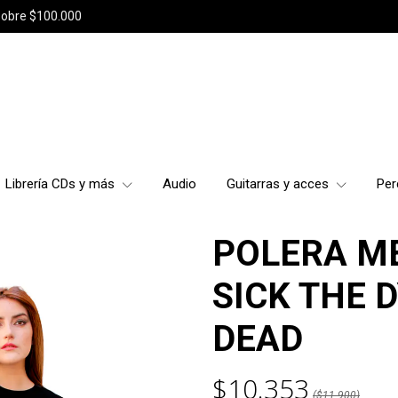
sobre $100.000
Librería CDs y más
Audio
Guitarras y acces
Per
POLERA M
SICK THE 
DEAD
$10.353
($11.900)