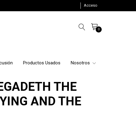
Acceso
0
cusión
Productos Usados
Nosotros
EGADETH THE
DYING AND THE