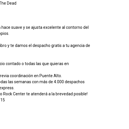
 The Dead
la hace suave y se ajusta excelente al contorno del
opios.
libro y te damos el despacho gratis a tu agencia de
io contado o todas las que quieras en
evia coordinación en Puente Alto.
todas las semanas con más de 4.000 despachos
lexpress.
o Rock Center te atenderá a la brevedad posible!
615