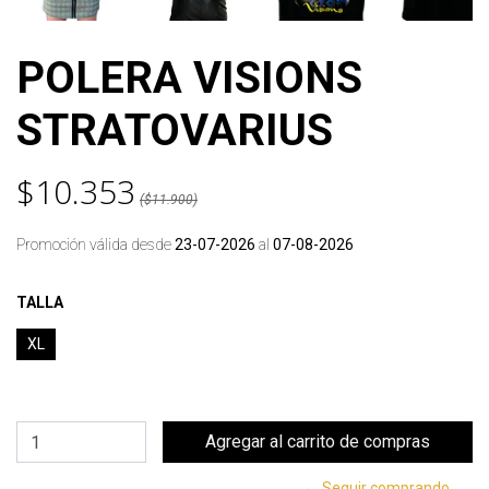
POLERA VISIONS
STRATOVARIUS
$10.353
($11.900)
Promoción válida desde
23-07-2026
al
07-08-2026
TALLA
XL
← Seguir comprando