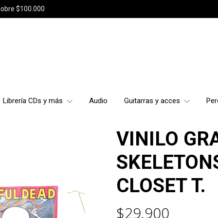
sobre $100.000
Librería CDs y más
Audio
Guitarras y acces
Per
VINILO GR
SKELETON
CLOSET T.
$29.900