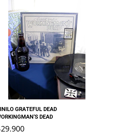
INILO GRATEFUL DEAD
VINILO G
ORKINGMAN'S DEAD
BEST OF G
$29.900
$28.90