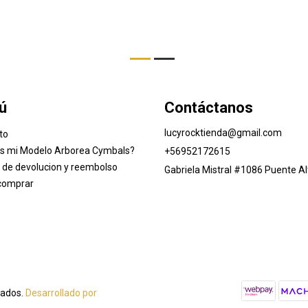
ú
Contáctanos
lucyrocktienda@gmail.com
to
es mi Modelo Arborea Cymbals?
+56952172615
a de devolucion y reembolso
Gabriela Mistral #1086 Puente Al
comprar
vados.
Desarrollado por