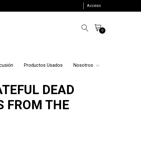
Acceso
0
cusión
Productos Usados
Nosotros
ATEFUL DEAD
S FROM THE