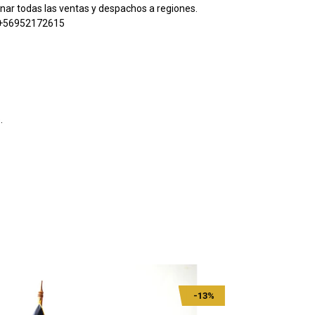
nar todas las ventas y despachos a regiones.
 +56952172615
.
-13%