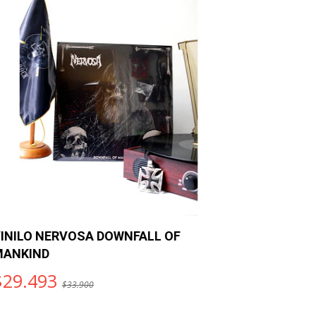
INILO NERVOSA DOWNFALL OF
VINILO U
ANKIND
WHITE CH
$29.493
$29.49
$33.900