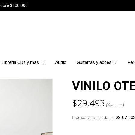
sobre $100.000
Librería CDs y más
Audio
Guitarras y acces
Per
VINILO OTE
$29.493
( $33.900 )
Promoción válida desde
23-07-20