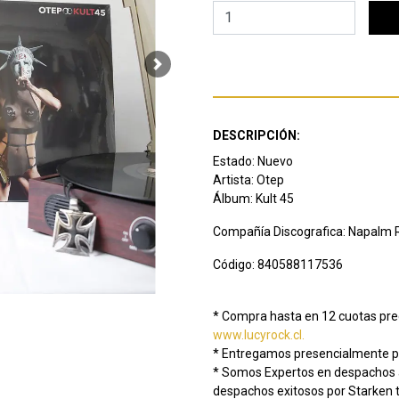
Next
DESCRIPCIÓN:
Estado: Nuevo
Artista: Otep
Álbum: Kult 45
Compañía Discografica: Napalm 
Código: 840588117536
* Compra hasta en 12 cuotas prec
www.lucyrock.cl.
* Entregamos presencialmente pr
* Somos Expertos en despachos a
despachos exitosos por Starken t