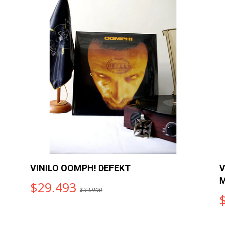
VINILO OOMPH! DEFEKT
V
M
$29.493
$33.900