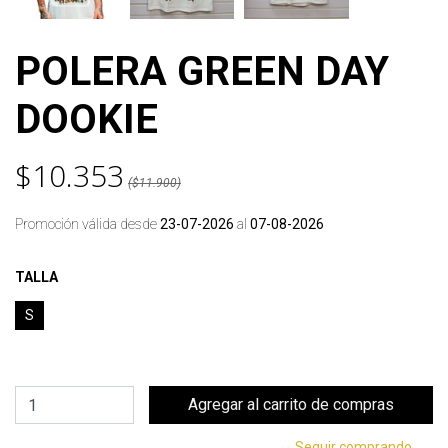
POLERA GREEN DAY
DOOKIE
$10.353
($11.900)
Promoción válida desde
23-07-2026
al
07-08-2026
TALLA
S
← Seguir comprando