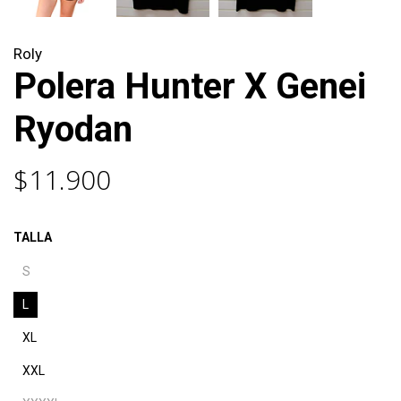
Roly
Polera Hunter X Genei
Ryodan
$11.900
TALLA
S
L
XL
XXL